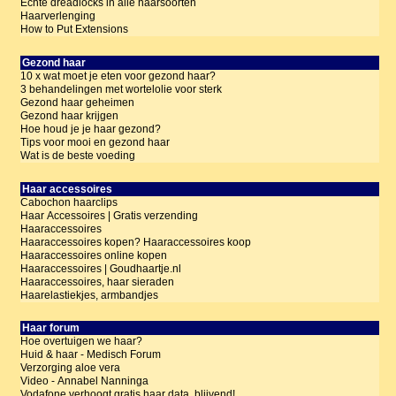
Echte dreadlocks in alle haarsoorten
Haarverlenging
How to Put Extensions
Gezond haar
10 x wat moet je eten voor gezond haar?
3 behandelingen met wortelolie voor sterk
Gezond haar geheimen
Gezond haar krijgen
Hoe houd je je haar gezond?
Tips voor mooi en gezond haar
Wat is de beste voeding
Haar accessoires
Cabochon haarclips
Haar Accessoires | Gratis verzending
Haaraccessoires
Haaraccessoires kopen? Haaraccessoires koop
Haaraccessoires online kopen
Haaraccessoires | Goudhaartje.nl
Haaraccessoires, haar sieraden
Haarelastiekjes, armbandjes
Haar forum
Hoe overtuigen we haar?
Huid & haar - Medisch Forum
Verzorging aloe vera
Video - Annabel Nanninga
Vodafone verhoogt gratis haar data, blijvend!